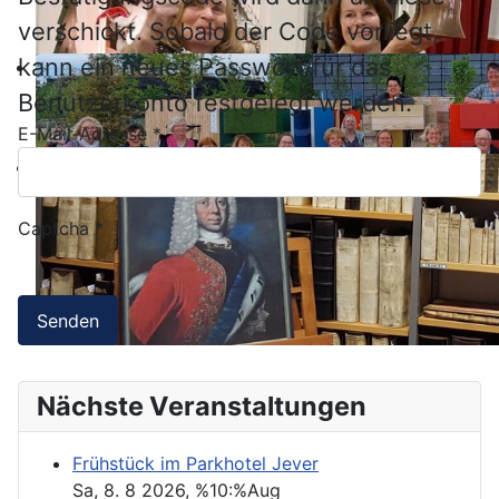
verschickt. Sobald der Code vorliegt,
kann ein neues Passwort für das
Benutzerkonto festgelegt werden.
E-Mail-Adresse
*
Captcha
*
Senden
Nächste Veranstaltungen
Frühstück im Parkhotel Jever
Sa, 8. 8 2026
, %10:%Aug