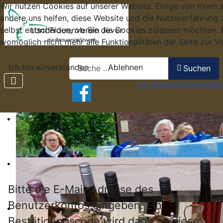
Wir nutzen Cookies auf unserer Website. Einige von ihnen s
andere uns helfen, diese Website und die Nutzererfahrung 
selbst entscheiden, ob Sie die Cookies zulassen möchten. B
womöglich nicht mehr alle Funktionalitäten der Seite zur V
Suchen
Ich bin einverstanden
Ablehnen
Suchen
zur Datenschutzerklär
Bitte die E-Mail-Adresse des
Benutzerkontos eingeben. Ein
Bestätigungscode wird dann an diese