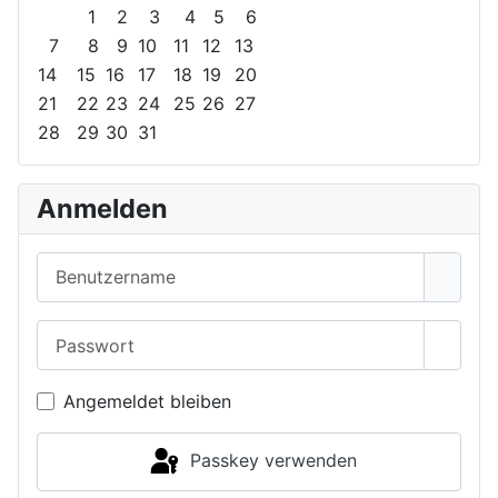
1
2
3
4
5
6
7
8
9
10
11
12
13
14
15
16
17
18
19
20
21
22
23
24
25
26
27
28
29
30
31
Anmelden
Benutzername
Passwort
Passwo
Angemeldet bleiben
Passkey verwenden