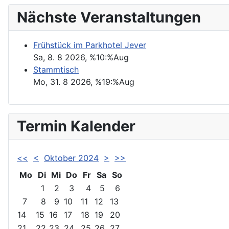
Nächste Veranstaltungen
Frühstück im Parkhotel Jever
Sa, 8. 8 2026
, %10:%Aug
Stammtisch
Mo, 31. 8 2026
, %19:%Aug
Termin Kalender
<<
<
Oktober 2024
>
>>
Mo
Di
Mi
Do
Fr
Sa
So
1
2
3
4
5
6
7
8
9
10
11
12
13
14
15
16
17
18
19
20
21
22
23
24
25
26
27