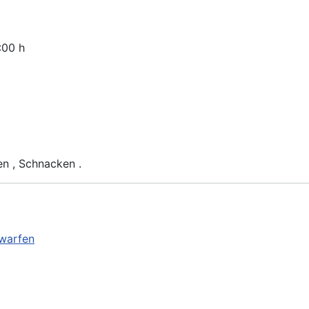
0:00 h
ken , Schnacken .
warfen