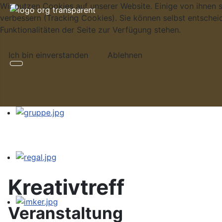
Wir nutzen Cookies auf unserer Website. Einige von ihnen s
verbessern (Tracking Cookies). Sie können selbst entschei
Funktionalitäten der Seite zur Verfügung stehen.
Ich bin einverstanden
Ablehnen
Kreativtreff
Veranstaltung