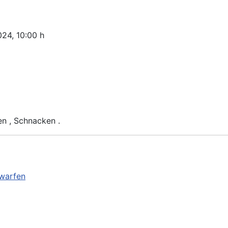
024
, 10:00 h
ken , Schnacken .
warfen