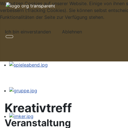
Wir nutzen Cookies auf unserer Website. Einige von ihnen s
verbessern (Tracking Cookies). Sie können selbst entschei
Funktionalitäten der Seite zur Verfügung stehen.
Ich bin einverstanden
Ablehnen
Kreativtreff
Veranstaltung