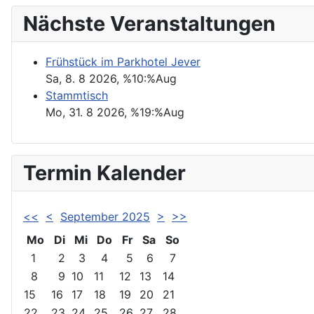
Nächste Veranstaltungen
Frühstück im Parkhotel Jever
Sa, 8. 8 2026
, %10:%Aug
Stammtisch
Mo, 31. 8 2026
, %19:%Aug
Termin Kalender
<<
<
September 2025
>
>>
Mo
Di
Mi
Do
Fr
Sa
So
1
2
3
4
5
6
7
8
9
10
11
12
13
14
15
16
17
18
19
20
21
22
23
24
25
26
27
28