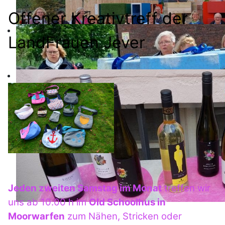
Offener Kreativtreff der
LandFrauen Jever
Jeden zweiten Samstag im Monat
treffen wir
uns ab 10.00 h im
Old Schoolhus in
Moorwarfen
zum Nähen, Stricken oder