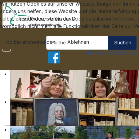
Wir nutzen Cookies auf unserer Website. Einige von ihnen s
andere uns helfen, diese Website und die Nutzererfahrung 
selbst entscheiden, ob Sie die Cookies zulassen möchten. B
womöglich nicht mehr alle Funktionalitäten der Seite zur V
Suchen
Ich bin einverstanden
Ablehnen
Suchen
zur Datenschutzerklär